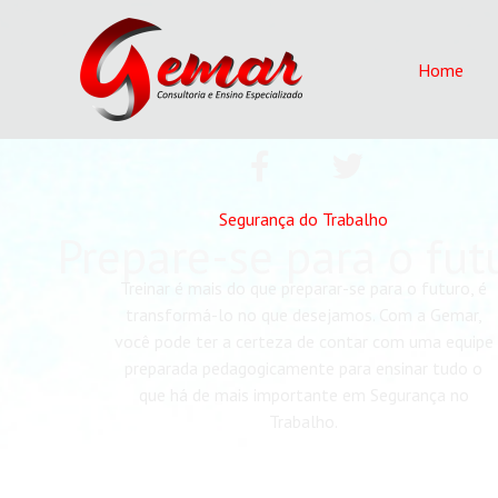
Ir
para
o
Home
conteúdo
F
T
a
w
c
i
Segurança do Trabalho
Prepare-se para o fut
e
t
b
t
Treinar é mais do que preparar-se para o futuro, é
o
e
transformá-lo no que desejamos. Com a Gemar,
o
r
você pode ter a certeza de contar com uma equipe
k
preparada pedagogicamente para ensinar tudo o
-
que há de mais importante em Segurança no
Trabalho.
f